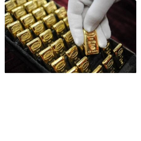
Фото: ӨзА
季度报告显示，哈萨克斯坦国家银行黄金储备增加了15吨。
波兰是2026年第二季度最大的黄金买家。该国在2026年第
二季度增加了51吨黄金储备。
中国购买了33吨黄金，乌兹别克斯坦购买了16吨，哈萨克
斯坦购买了15吨。约旦和捷克共和国的中央银行也分别增加
了6吨黄金储备。