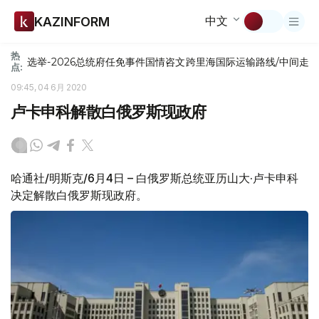
中文
KAZINFORM
热
选举-2026
总统府
任免
事件
国情咨文
跨里海国际运输路线/中间走
点:
09:45, 04 6月 2020
卢卡申科解散白俄罗斯现政府
哈通社/明斯克/6月4日 – 白俄罗斯总统亚历山大·卢卡申科
决定解散白俄罗斯现政府。