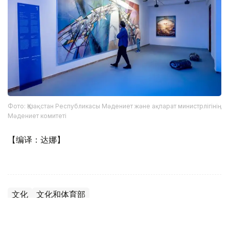
Фото: Қазақстан Республикасы Мәдениет және ақпарат министрлігінің
Мәдениет комитеті
【编译：达娜】
文化
文化和体育部
达娜 努尔巴克提