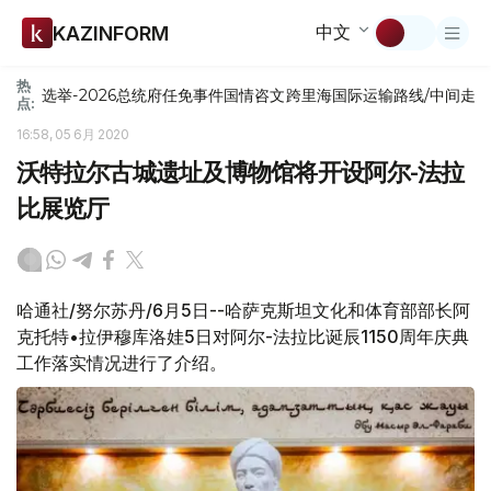
中文
KAZINFORM
热
选举-2026
总统府
任免
事件
国情咨文
跨里海国际运输路线/中间走
点:
16:58, 05 6月 2020
沃特拉尔古城遗址及博物馆将开设阿尔-法拉
比展览厅
哈通社/努尔苏丹/6月5日--哈萨克斯坦文化和体育部部长阿
克托特•拉伊穆库洛娃5日对阿尔-法拉比诞辰1150周年庆典
工作落实情况进行了介绍。