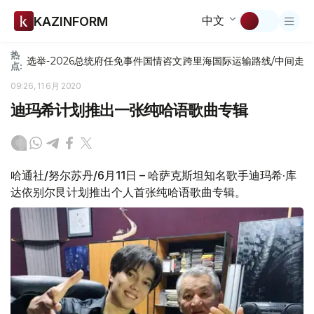
中文
KAZINFORM
热
选举-2026
总统府
任免
事件
国情咨文
跨里海国际运输路线/中间走
点:
09:26, 11 6月 2020
迪玛希计划推出一张纯哈语歌曲专辑
哈通社/努尔苏丹/6月11日 – 哈萨克斯坦知名歌手迪玛希·库
达依别尔艮计划推出个人首张纯哈语歌曲专辑。