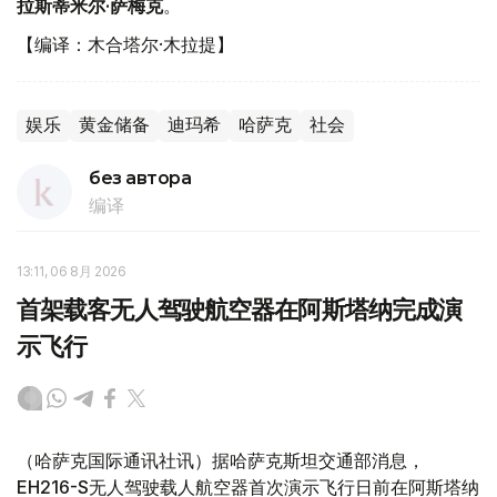
拉斯蒂米尔·萨梅克
。
【编译：木合塔尔·木拉提】
娱乐
黄金储备
迪玛希
哈萨克
社会
без автора
编译
13:11, 06 8月 2026
首架载客无人驾驶航空器在阿斯塔纳完成演
示飞行
（哈萨克国际通讯社讯）据哈萨克斯坦交通部消息，
EH216-S无人驾驶载人航空器首次演示飞行日前在阿斯塔纳