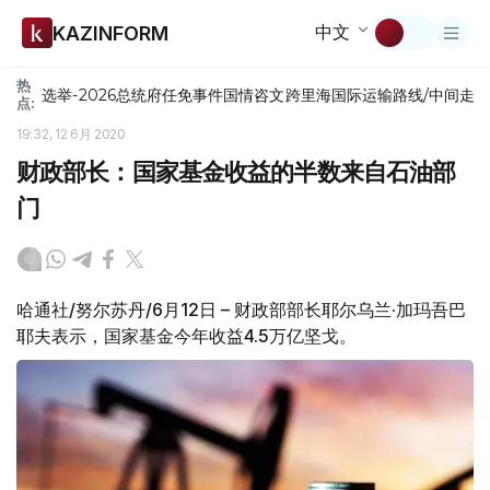
中文
KAZINFORM
热
选举-2026
总统府
任免
事件
国情咨文
跨里海国际运输路线/中间走
点:
19:32, 12 6月 2020
财政部长：国家基金收益的半数来自石油部
门
哈通社/努尔苏丹/6月12日 – 财政部部长耶尔乌兰·加玛吾巴
耶夫表示，国家基金今年收益4.5万亿坚戈。