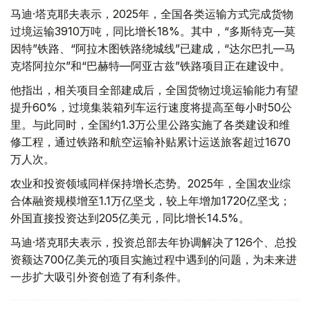
马迪·塔克耶夫表示，2025年，全国各类运输方式完成货物
过境运输3910万吨，同比增长18%。其中，“多斯特克—莫
因特”铁路、“阿拉木图铁路绕城线”已建成，“达尔巴扎—马
克塔阿拉尔”和“巴赫特—阿亚古兹”铁路项目正在建设中。
他指出，相关项目全部建成后，全国货物过境运输能力有望
提升60%，过境集装箱列车运行速度将提高至每小时50公
里。与此同时，全国约1.3万公里公路实施了各类建设和维
修工程，通过铁路和航空运输补贴累计运送旅客超过1670
万人次。
农业和投资领域同样保持增长态势。2025年，全国农业综
合体融资规模增至1.1万亿坚戈，较上年增加1720亿坚戈；
外国直接投资达到205亿美元，同比增长14.5%。
马迪·塔克耶夫表示，投资总部去年协调解决了126个、总投
资额达700亿美元的项目实施过程中遇到的问题，为未来进
一步扩大吸引外资创造了有利条件。