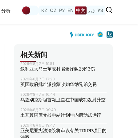
KZ
QZ
РУ
EN
中文
ق ز
ЎЗ
分析
相关新闻
2026年8月7日 19:51
叙利亚大马士革农村省爆炸致2死13伤
2026年8月7日 17:20
英国政府批准派拉蒙收购华纳兄弟交易
2026年8月7日 10:44
乌兹别克斯坦首颗卫星在中国成功发射升空
2026年8月7日 09:49
土耳其阿库尤核电站计划年内启动试运行
2026年8月6日 19:47
亚美尼亚宪法法院将审议有关TRIPP项目的
法案