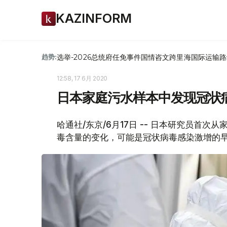
KAZINFORM
选举-2026
总统府
任免
事件
国情咨文
跨里海国际运输路
趋势:
12:58, 17 6月 2020
日本家庭污水样本中发现冠状
哈通社/东京/6月17日 -- 日本研究员首
毒含量的变化，可能是冠状病毒感染激增的