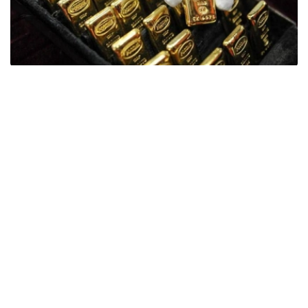
Фото: ӨзА
季度报告显示，哈萨克斯坦国家银行黄金储备增加了15吨。
波兰是2026年第二季度最大的黄金买家。该国在2026年第
二季度增加了51吨黄金储备。
中国购买了33吨黄金，乌兹别克斯坦购买了16吨，哈萨克
斯坦购买了15吨。约旦和捷克共和国的中央银行也分别增加
了6吨黄金储备。
全球各国央行在第二季度共购买了约289吨黄金，比2025年
同期增长了62%。去年同期，黄金购买量约为178吨。
世界黄金协会称，黄金需求的增长受到地缘政治不确定性、
本季度贵金属价格下跌，以及各国寻求国际储备多元化等因