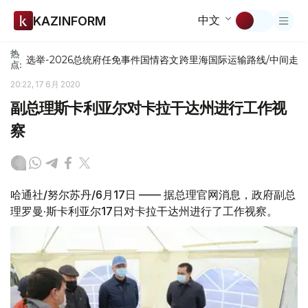
中文
KAZINFORM
热
选举-2026
总统府
任免
事件
国情咨文
跨里海国际运输路线/中间走
点:
20:22, 17 6月 2020
副总理斯卡利亚尔对卡拉干达州进行工作视
察
哈通社/努尔苏丹/6月17日 —— 据总理官网消息，政府副总
理罗曼·斯卡利亚尔17日对卡拉干达州进行了工作视察。