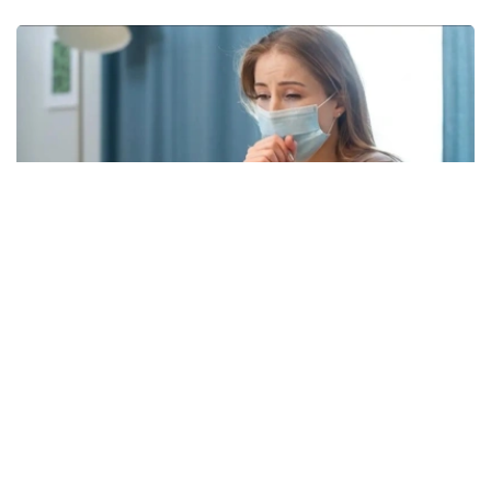
Фото: freepik.com
本次流感季较往年提前约四周到来。在世卫组织欧洲区域报
告数据的38个国家中，至少27国正面临高或极高的流感活
跃水平。
在爱尔兰、吉尔吉斯斯坦、黑山、塞尔维亚、斯洛文尼亚及