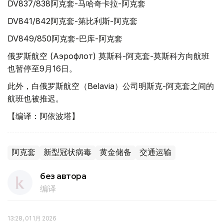
DV837/838阿克套-马哈奇卡拉-阿克套
DV841/842阿克套-第比利斯-阿克套
DV849/850阿克套-巴库-阿克套
俄罗斯航空 (Аэрофлот) 莫斯科-阿克套-莫斯科方向航班
也暂停至9月16日。
此外，白俄罗斯航空（Belavia）公司明斯克-阿克套之间的
航班也被推迟。
【编译：阿依波塔】
阿克套
新型冠状病毒
黄金储备
交通运输
без автора
编译
13:28, 01 1月 2026