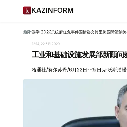
KAZINFORM
选举-2026
总统府
任免
事件
国情咨文
跨里海国际运输路
趋势:
12:14, 22 6月 2020
工业和基础设施发展部新顾问
哈通社/努尔苏丹/6月22日--塞日克·沃