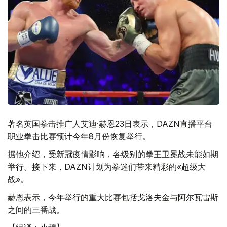
著名英国拳击推广人艾迪·赫恩23日表示，DAZN直播平台
职业拳击比赛预计今年8月份恢复举行。
据他介绍，受新冠疫情影响，各级别的拳王卫冕战未能如期
举行。接下来，DAZN计划为拳迷们带来精彩的«超级大
战»。
赫恩表示，今年举行的重大比赛包括戈洛夫金与阿尔瓦雷斯
之间的三番战。