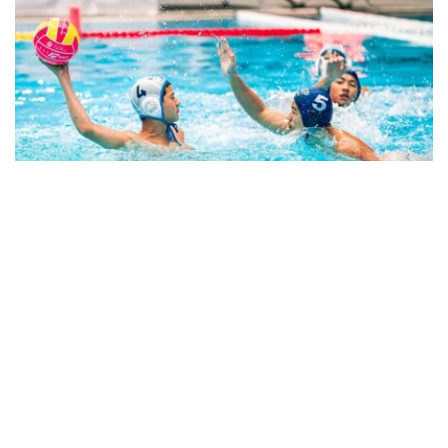
Photo credit: The National Olympic Committee of the
Republic of Kazakhstan
双方在常规比赛时间内战成平局，比赛进入点球大战，最终
哈萨克斯坦队以16比15险胜对手。
哈萨克斯坦队球员叶尔纳尔·特列卡贝尔凭借出色表现，当
选本场比赛最有价值球员（MVP）。
在首场比赛中，哈萨克斯坦队以9比14不敌埃及队。