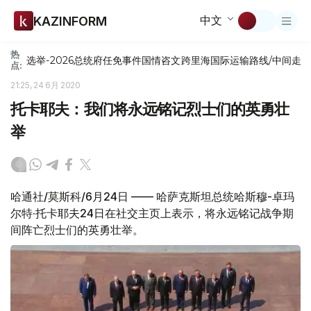
中文
KAZINFORM
热
选举-2026
总统府
任免
事件
国情咨文
跨里海国际运输路线/中间走
点:
21:25, 24 6月 2020
托卡耶夫：我们将永远铭记烈士们的英勇壮
举
哈通社/莫斯科/6月24日 —— 哈萨克斯坦总统哈斯穆-卓玛
尔特·托卡耶夫24日在社交主页上表示，将永远铭记战争期
间阵亡烈士们的英勇壮举。