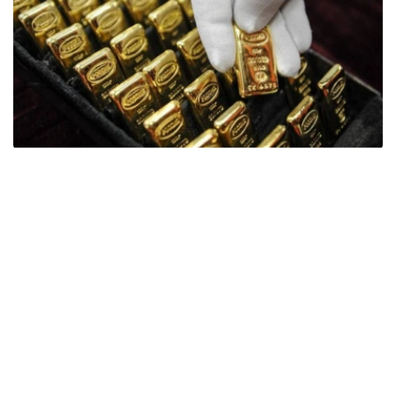
Фото: ӨзА
季度报告显示，哈萨克斯坦国家银行黄金储备增加了15吨。
波兰是2026年第二季度最大的黄金买家。该国在2026年第
二季度增加了51吨黄金储备。
中国购买了33吨黄金，乌兹别克斯坦购买了16吨，哈萨克
斯坦购买了15吨。约旦和捷克共和国的中央银行也分别增加
了6吨黄金储备。
全球各国央行在第二季度共购买了约289吨黄金，比2025年
同期增长了62%。去年同期，黄金购买量约为178吨。