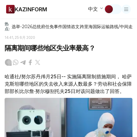
中文
KAZINFORM
热
选举-2026
总统府
任免
事件
国情咨文
跨里海国际运输路线/中间走
点:
14:41, 25 6月 2020
隔离期间哪些地区失业率最高？
哈通社/努尔苏丹/6月25日-- 实施隔离限制措施期间， 哈萨
克斯坦哪些地区的失去收入来源人数最多？劳动和社会保障
部部长比尔詹·努尔穆别托夫25日对该问题做出了回答。