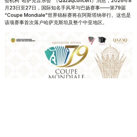
会机构“哈萨克音乐会”（Qazaqconcert）消息，2026年8
月23日至27日，国际知名手风琴与巴扬赛事——第79届
“Coupe Mondiale”世界锦标赛将在阿斯塔纳举行。这也是
该项赛事首次落户哈萨克斯坦及整个中亚地区。
Фото: Қазақконцерт
本届赛事将在哈萨克斯坦文化和信息部支持下，于阿斯塔纳
中央音乐厅举办。赛事期间，第156届国际手风琴联盟