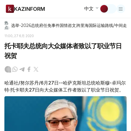
中文
KAZINFORM
热
选举-2026
总统府
任免
事件
国情咨文
跨里海国际运输路线/中间走
点:
11:00, 27 6月 2020
托卡耶夫总统向大众媒体者致以了职业节日
祝贺
哈通社/努尔苏丹/6月27日--哈萨克斯坦总统哈斯穆-卓玛尔
特·托卡耶夫27日向大众媒体工作者致以了职业节日祝贺。