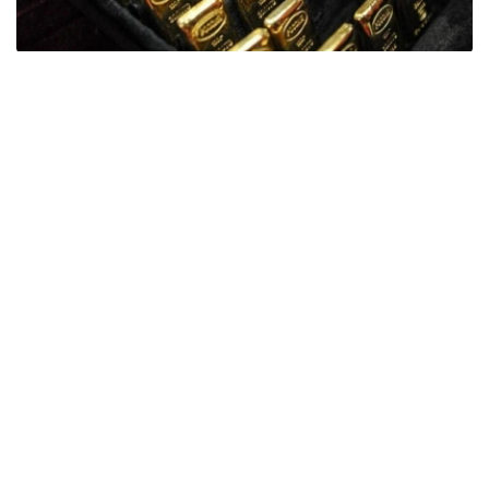
Фото: ӨзА
季度报告显示，哈萨克斯坦国家银行黄金储备增加了15吨。
波兰是2026年第二季度最大的黄金买家。该国在2026年第
二季度增加了51吨黄金储备。
中国购买了33吨黄金，乌兹别克斯坦购买了16吨，哈萨克
斯坦购买了15吨。约旦和捷克共和国的中央银行也分别增加
了6吨黄金储备。
全球各国央行在第二季度共购买了约289吨黄金，比2025年
同期增长了62%。去年同期，黄金购买量约为178吨。
世界黄金协会称，黄金需求的增长受到地缘政治不确定性、
本季度贵金属价格下跌，以及各国寻求国际储备多元化等因
素的影响。
根据该协会进行的一项调查，89%的央行行长预计未来一