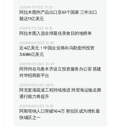
2026年7月15日 17:22
阿拉木图州产品出口至61个国家 三年出口
额达11亿美元
2026年7月13日 14:15
阿拉木图入选全球最佳美食目的地榜单
2026年6月30日 12:30
近4亿美元！中国企业将向乌勒套州投资
3.686亿美元
2026年6月26日 20:47
阿拜州在乌鲁木齐设立投资服务办公室 搭建
对华招商新平台
2026年6月24日 08:51
阿克套港疏浚工程持续推进 跨里海运输走廊
通行能力将提升
2026年6月23日 14:16
阿斯塔纳人口突破164万 努拉区成为增长最
快城区之一