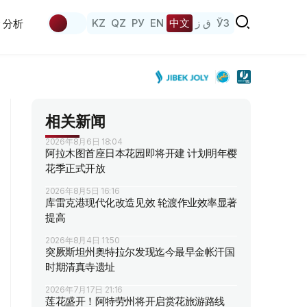
KZ
QZ
РУ
EN
中文
ق ز
ЎЗ
分析
相关新闻
2026年8月6日 18:04
阿拉木图首座日本花园即将开建 计划明年樱
花季正式开放
2026年8月5日 16:16
库雷克港现代化改造见效 轮渡作业效率显著
提高
2026年8月4日 11:50
突厥斯坦州奥特拉尔发现迄今最早金帐汗国
时期清真寺遗址
2026年7月17日 21:16
莲花盛开！阿特劳州将开启赏花旅游路线