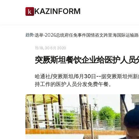
KAZINFORM
选举-2026
总统府
任免
事件
国情咨文
跨里海国际运输路
趋势:
15:18, 30 6月 2020
突厥斯坦餐饮企业给医护人员
哈通社/突厥斯坦/6月30日--据突厥斯坦
持工作的医护人员分发免费午餐。