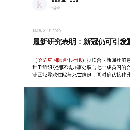
без автора
编译
13:28, 01 1月 2026
最新研究表明：新冠仍可引发
（
哈萨克国际通讯社讯
）据联合国新闻处消
世卫组织欧洲区域办事处联合七个成员国的合作
洲区域导致住院与死亡病例，同时确认接种