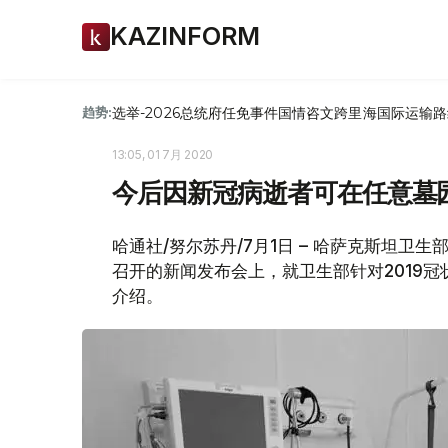
KAZINFORM
选举-2026
总统府
任免
事件
国情咨文
跨里海国际运输路
趋势:
13:05, 01 7月 2020
今后因新冠病逝者可在任意墓
哈通社/努尔苏丹/7月1日 – 哈萨克斯坦卫
召开的新闻发布会上，就卫生部针对2019
介绍。