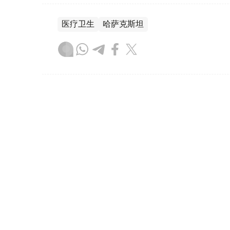
医疗卫生
哈萨克斯坦
达娜 努尔巴克提
编译
11:15, 06 8月 2026
文身、穿孔暗藏感染风险 专
（哈萨克国际通讯社讯） 阿斯塔纳市卫生防
病毒性肝炎和14例急性丙型病毒性肝炎病例
防护，是预防病毒性肝炎的关键措施。