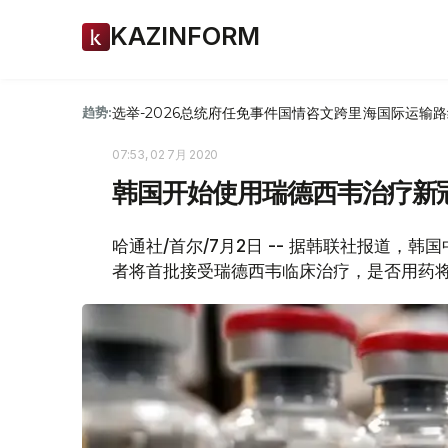
KAZINFORM
选举-2026
总统府
任免
事件
国情咨文
跨里海国际运输路
趋势:
07:53, 02 7月 2020
韩国开始使用瑞德西韦治疗新
哈通社/首尔/7月2日 -- 据韩联社报道，
者将首批接受瑞德西韦临床治疗，是否用药