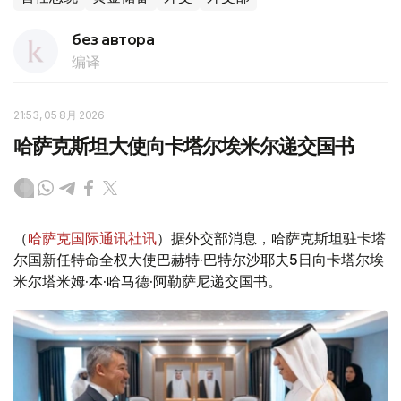
без автора
编译
21:53, 05 8月 2026
哈萨克斯坦大使向卡塔尔埃米尔递交国书
（
哈萨克国际通讯社讯
）据外交部消息，哈萨克斯坦驻卡塔
尔国新任特命全权大使巴赫特·巴特尔沙耶夫5日向卡塔尔埃
米尔塔米姆·本·哈马德·阿勒萨尼递交国书。