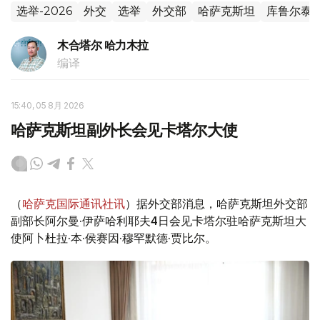
选举-2026
外交
选举
外交部
哈萨克斯坦
库鲁尔泰
木合塔尔 哈力木拉
编译
15:40, 05 8月 2026
哈萨克斯坦副外长会见卡塔尔大使
（
哈萨克国际通讯社讯
）据外交部消息，哈萨克斯坦外交部
副部长阿尔曼·伊萨哈利耶夫4日会见卡塔尔驻哈萨克斯坦大
使阿卜杜拉·本·侯赛因·穆罕默德·贾比尔。