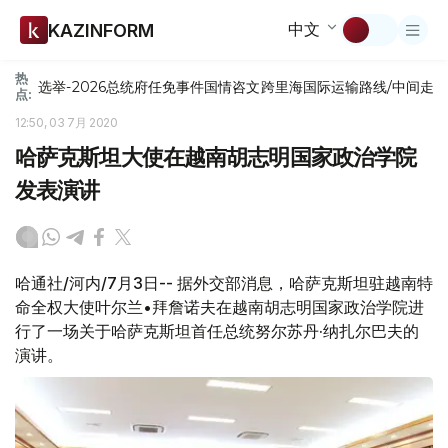
中文
KAZINFORM
热
选举-2026
总统府
任免
事件
国情咨文
跨里海国际运输路线/中间走
点:
12:50, 03 7月 2020
哈萨克斯坦大使在越南胡志明国家政治学院
发表演讲
哈通社/河内/7月3日-- 据外交部消息，哈萨克斯坦驻越南特
命全权大使叶尔兰•拜詹诺夫在越南胡志明国家政治学院进
行了一场关于哈萨克斯坦首任总统努尔苏丹·纳扎尔巴夫的
演讲。