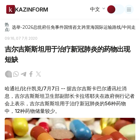
中文
KAZINFORM
热
选举-2026
总统府
任免
事件
国情咨文
跨里海国际运输路线/中间走
点:
09:16, 07 7月 2020
吉尔吉斯斯坦用于治疗新冠肺炎的药物出现
短缺
哈通社/比什凯克/7月7日 -- 据吉尔吉斯卡巴尔通讯社消
息，吉尔吉斯斯坦卫生部副部长卡拉塔耶夫在政府例行记者
会上表示，吉尔吉斯斯坦用于治疗新冠肺炎的56种药物
中，12种药物储量较少。