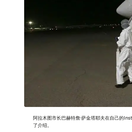
阿拉木图市长巴赫特詹·萨金塔耶夫在自己的Ins
了介绍。