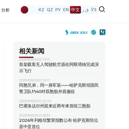
KZ
QZ
РУ
EN
中文
ق ز
ЎЗ
分析
相关新闻
2026年8月6日 13:11
首架载客无人驾驶航空器在阿斯塔纳完成演
示飞行
2026年8月6日 10:11
同胞兄弟，同一身军装——哈萨克斯坦国民
警卫队约40对双胞胎并肩服役
2026年8月5日 22:24
巴甫洛达尔州迎来近两年来首组三胞胎
2026年8月5日 18:51
2026年列格坦繁荣指数公布 哈萨克斯坦位
居中亚首位