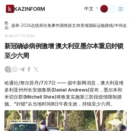
中文
KAZINFORM
热
选举-2026
总统府
任免
事件
国情咨文
跨里海国际运输路线/中间走
点:
15:49, 07 7月 2020
新冠确诊病例激增 澳大利亚墨尔本重启封锁
至少六周
哈通社/努尔苏丹/7月7日 —— 据中新网消息，澳大利亚维
多利亚州州长安德鲁斯(Daniel Andrews)宣布，墨尔本和
米切尔郡(Mitchell Shire)将恢复实施第三阶段疫情限制措
施。“封锁”从当地时间8日午夜生效，持续至少六周。