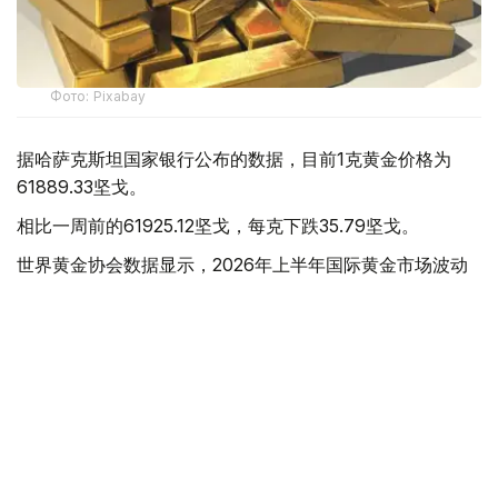
Фото: Pixabay
据哈萨克斯坦国家银行公布的数据，目前1克黄金价格为
61889.33坚戈。
相比一周前的61925.12坚戈，每克下跌35.79坚戈。
世界黄金协会数据显示，2026年上半年国际黄金市场波动
明显。今年1月，国际金价曾12次刷新历史纪录，最高升至
每金衡盎司5405美元；但到6月，金价一度回落至每金衡盎
司4002美元。
世界黄金协会表示，下半年黄金价格走势将主要受到地缘政
治局势、利率变化以及投资者市场情绪等因素影响。
在当前市场环境保持不变的情况下，预计到今年年底，国际
金价将围绕每金衡盎司4100美元上下约5%的区间波动。