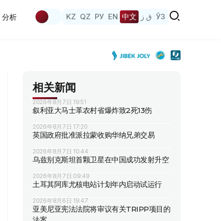
KZ
QZ
РУ
EN
中文
ق ز
ЎЗ
分析
相关新闻
2026年8月7日 19:51
叙利亚大马士革农村省爆炸致2死13伤
2026年8月7日 17:20
英国政府批准派拉蒙收购华纳兄弟交易
2026年8月7日 10:44
乌兹别克斯坦首颗卫星在中国成功发射升空
2026年8月7日 09:49
土耳其阿库尤核电站计划年内启动试运行
2026年8月6日 19:47
亚美尼亚宪法法院将审议有关TRIPP项目的
法案