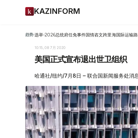
KAZINFORM
选举-2026
总统府
任免
事件
国情咨文
跨里海国际运输路
趋势:
10:15, 08 7月 2020
美国正式宣布退出世卫组织
哈通社/纽约/7月8日 – 联合国新闻服务