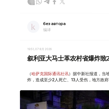
без автора
编译
19:51, 07 8月 2026
叙利亚大马士革农村省爆炸致2
（
哈萨克国际通讯社讯
）据中新社报道，当
炸，造成至少2人死亡、13人受伤，地方政