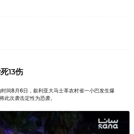
死13伤
地时间8月6日，叙利亚大马士革农村省一小巴发生爆
府将此次袭击定性为恐袭。