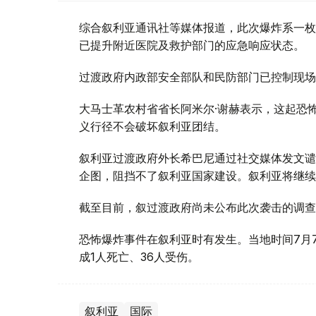
综合叙利亚通讯社等媒体报道，此次爆炸系一枚
已提升附近医院及救护部门的应急响应状态。
过渡政府内政部安全部队和民防部门已控制现场
大马士革农村省省长阿米尔·谢赫表示，这起恐
义行径不会破坏叙利亚团结。
叙利亚过渡政府外长希巴尼通过社交媒体发文谴
企图，阻挡不了叙利亚国家建设。叙利亚将继续
截至目前，叙过渡政府尚未公布此次袭击的调查
恐怖爆炸事件在叙利亚时有发生。当地时间7月
成1人死亡、36人受伤。
叙利亚
国际