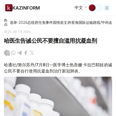
中文
KAZINFORM
热
选举-2026
总统府
任免
事件
国情咨文
跨里海国际运输路线/中间走
点:
16:25, 08 7月 2020
哈医生告诫公民不要擅自滥用抗凝血剂
哈通社/努尔苏丹/7月8日--医学博士热吾姗·卡拉巴耶娃劝诫
公民不要自行使用抗凝血剂治疗新冠肺炎。