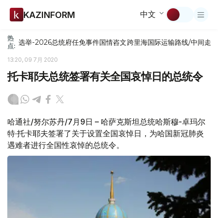
中文
KAZINFORM
热
选举-2026
总统府
任免
事件
国情咨文
跨里海国际运输路线/中间走
点:
13:20, 09 7月 2020
托卡耶夫总统签署有关全国哀悼日的总统令
哈通社/努尔苏丹/7月9日 – 哈萨克斯坦总统哈斯穆-卓玛尔
特·托卡耶夫签署了关于设置全国哀悼日，为哈国新冠肺炎
遇难者进行全国性哀悼的总统令。