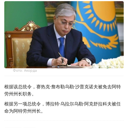
Фото: Акорда
根据该总统令，赛热克·詹布勒乌勒·沙普克诺夫被免去阿特
劳州州长职务。
根据另一项总统令，博拉特·乌拉尔乌勒·阿克舒拉科夫被任
命为阿特劳州州长。