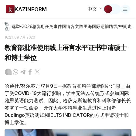
中文
KAZINFORM
热
选举-2026
总统府
任免
事件
国情咨文
跨里海国际运输路线/中间走
点:
16:21, 09 7月 2020
教育部批准使用线上语言水平证书申请硕士
和博士学位
哈通社/努尔苏丹/7月9日--据教育和科学部新闻处消息，由
于受COVID-19大流行影响，学生无法以传统形式参加国际
雅思英语能力测试。因此，哈萨克斯坦教育和科学部部长长
签署了一项命令，允许大学本科毕业生通过网上报考
Duolingo英语测试和IELTS INDICATOR的方式申请硕士和
博士学位。