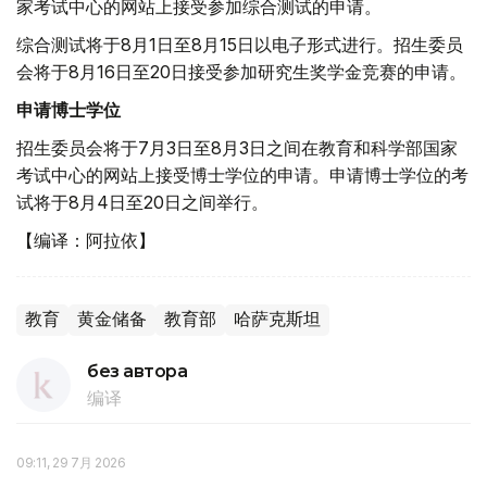
家考试中心的网站上接受参加综合测试的申请。
综合测试将于8月1日至8月15日以电子形式进行。招生委员
会将于8月16日至20日接受参加研究生奖学金竞赛的申请。
申请博士学位
招生委员会将于7月3日至8月3日之间在教育和科学部国家
考试中心的网站上接受博士学位的申请。申请博士学位的考
试将于8月4日至20日之间举行。
【编译：阿拉依】
教育
黄金储备
教育部
哈萨克斯坦
без автора
编译
09:11, 29 7月 2026