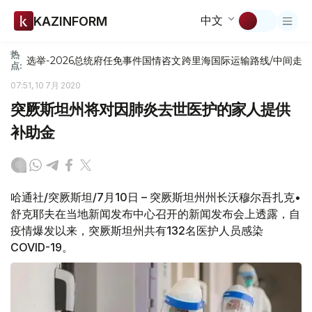
中文
KAZINFORM
热
选举-2026
总统府
任免
事件
国情咨文
跨里海国际运输路线/中间走
点:
07:51, 10 7月 2020
突厥斯坦州将对因肺炎去世医护的家人提供
补助金
哈通社/突厥斯坦/7月10日 – 突厥斯坦州州长沃穆尔吾扎克•
舒克耶夫在当地新闻发布中心召开的新闻发布会上透露，自
疫情爆发以来，突厥斯坦州共有132名医护人员感染
COVID-19。