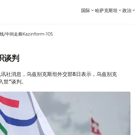
国际
哈萨克斯坦
政治
线/中间走廊
Kazinform-105
织谈判
文传电讯社消息，乌兹别克斯坦外交部8日表示，乌兹别克
入世”谈判。