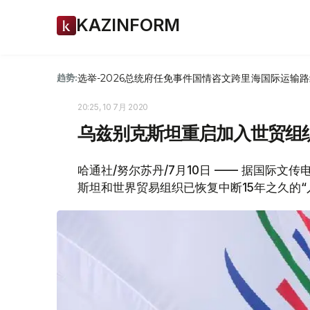
KAZINFORM
选举-2026
总统府
任免
事件
国情咨文
跨里海国际运输路
趋势:
20:25, 10 7月 2020
乌兹别克斯坦重启加入世贸组
哈通社/努尔苏丹/7月10日 —— 据国际
斯坦和世界贸易组织已恢复中断15年之久的“