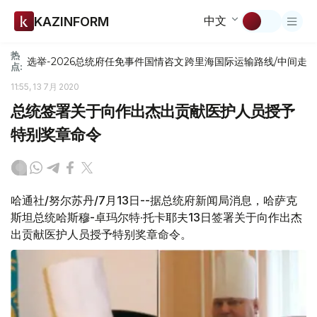
中文
KAZINFORM
热
选举-2026
总统府
任免
事件
国情咨文
跨里海国际运输路线/中间走
点:
11:55, 13 7月 2020
总统签署关于向作出杰出贡献医护人员授予
特别奖章命令
哈通社/努尔苏丹/7月13日--据总统府新闻局消息，哈萨克
斯坦总统哈斯穆-卓玛尔特·托卡耶夫13日签署关于向作出杰
出贡献医护人员授予特别奖章命令。