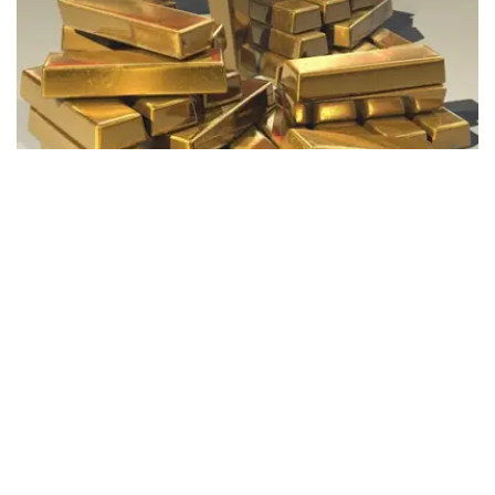
Фото: Pixabay
据哈萨克斯坦国家银行公布的数据，目前1克黄金价格为
61889.33坚戈。
相比一周前的61925.12坚戈，每克下跌35.79坚戈。
世界黄金协会数据显示，2026年上半年国际黄金市场波动
明显。今年1月，国际金价曾12次刷新历史纪录，最高升至
每金衡盎司5405美元；但到6月，金价一度回落至每金衡盎
司4002美元。