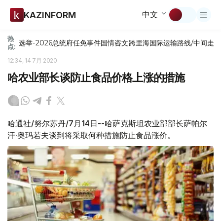
中文
KAZINFORM
热
选举-2026
总统府
任免
事件
国情咨文
跨里海国际运输路线/中间走
点:
12:34, 14 7月 2020
哈农业部长谈防止食品价格上涨的措施
哈通社/努尔苏丹/7月14日--哈萨克斯坦农业部部长萨帕尔
汗·奥玛若夫谈到将采取何种措施防止食品涨价。