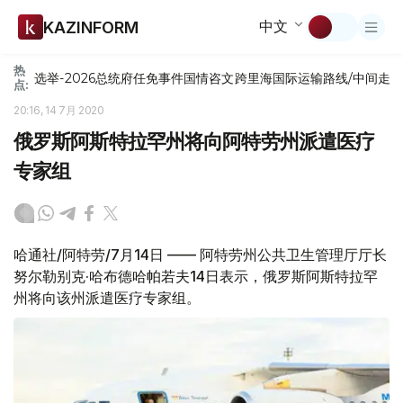
中文
KAZINFORM
热
选举-2026
总统府
任免
事件
国情咨文
跨里海国际运输路线/中间走
点:
20:16, 14 7月 2020
俄罗斯阿斯特拉罕州将向阿特劳州派遣医疗
专家组
哈通社/阿特劳/7月14日 —— 阿特劳州公共卫生管理厅厅长
努尔勒别克·哈布德哈帕若夫14日表示，俄罗斯阿斯特拉罕
州将向该州派遣医疗专家组。