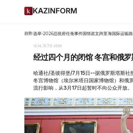
KAZINFORM
选举-2026
总统府
任免
事件
国情咨文
跨里海国际运输路
趋势:
12:14, 15 7月 2020
经过四个月的闭馆 冬宫和俄
哈通社/圣彼得堡/7月15日--据俄罗斯塔
冬宫博物馆（埃尔米塔日国家博物馆）和俄
流行影响，从3月17日起暂时不向公众开放。