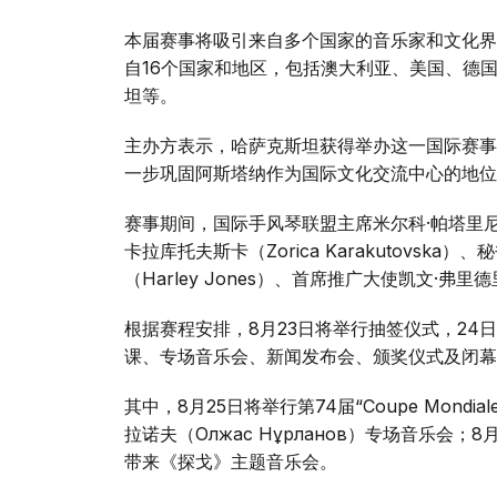
本届赛事将吸引来自多个国家的音乐家和文化界
自16个国家和地区，包括澳大利亚、美国、德
坦等。
主办方表示，哈萨克斯坦获得举办这一国际赛事
一步巩固阿斯塔纳作为国际文化交流中心的地位
赛事期间，国际手风琴联盟主席米尔科·帕塔里尼（Mir
卡拉库托夫斯卡（Zorica Karakutovska）
（Harley Jones）、首席推广大使凯文·弗里德
根据赛程安排，8月23日将举行抽签仪式，24
课、专场音乐会、新闻发布会、颁奖仪式及闭幕
其中，8月25日将举行第74届“Coupe Mon
拉诺夫（Олжас Нұрланов）专场音乐会；8月2
带来《探戈》主题音乐会。