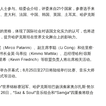
人士参与。组委会介绍，评委来自21个国家，参赛选手来
国、意大利、法国、中国、韩国、英国、土耳其、哈萨克斯
的资格，体现了国际社会对该国文化实力的认可，也将进
，提升哈萨克斯坦在世界文化舞台上的影响力。
co Patarini）、副主席李聪（Li Cong）和佐里察·
、秘书长金莫·马蒂拉（Kimmo Mattila）、总经理哈利·琼斯
里希（Kevin Friedrich）等联盟负责人将出席相关活动。
日举办开幕式；8月25日至27日将陆续举行比赛、音乐大师
式等活动。
diale”世界锦标赛冠军、哈萨克斯坦巴扬演奏家奥尔扎斯·努尔
6日，“Saz & Soul”音乐组合和“Samǵa”四重奏将联合