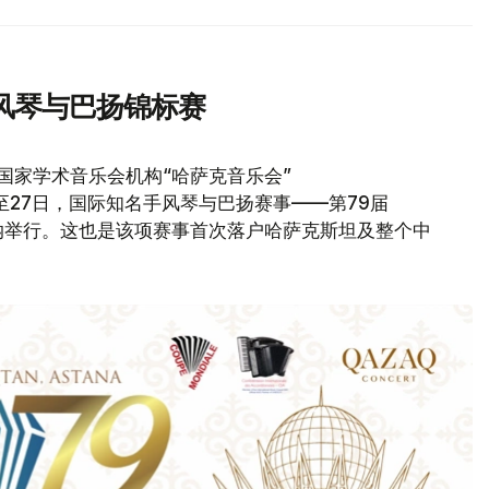
风琴与巴扬锦标赛
国家学术音乐会机构“哈萨克音乐会”
23日至27日，国际知名手风琴与巴扬赛事——第79届
在阿斯塔纳举行。这也是该项赛事首次落户哈萨克斯坦及整个中