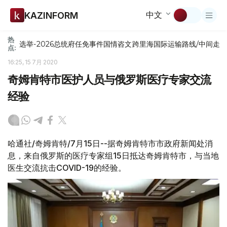
中文
KAZINFORM
热
选举-2026
总统府
任免
事件
国情咨文
跨里海国际运输路线/中间走
点:
16:25, 15 7月 2020
奇姆肯特市医护人员与俄罗斯医疗专家交流
经验
哈通社/奇姆肯特/7月15日--据奇姆肯特市市政府新闻处消
息，来自俄罗斯的医疗专家组15日抵达奇姆肯特市，与当地
医生交流抗击COVID-19的经验。