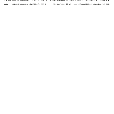
式，并提前组建医疗团队，为新生儿出生后立即实施救治做
好准备。
目前，现代产前诊断技术可在孕18至20周发现多种先天性
疾病，为新生儿出生后尽早接受手术治疗创造条件。
自2025年8月起，哈萨克斯坦实施“Аналар саулығы”（母
亲健康）孕前健康计划，目前项目覆盖率已达54%，女性
可免费接受10项基础检查。
自2024年以来，全国胎儿保护中心设立“一日诊疗门诊”，
使产前筛查覆盖率提高10%，先天性疾病检出率提高12%，
儿童残疾率下降8%。
哈萨克斯坦还积极发展胎儿外科技术，在阿斯塔纳和阿拉木
图专业医疗中心开展部分胎儿宫内手术，目前已完成39例
相关手术。
目前，全国约三分之一的新生儿手术采用微创方式实施。自
2022年以来，哈萨克斯坦还开始应用体外膜肺氧合技术救
治重症呼吸衰竭患儿。