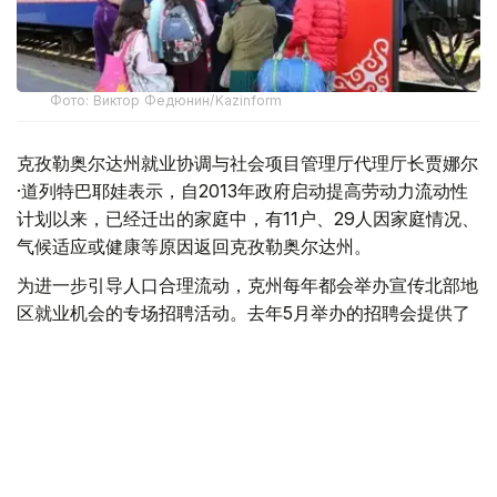
Фото: Виктор Федюнин/Kazinform
克孜勒奥尔达州就业协调与社会项目管理厅代理厅长贾娜尔
·道列特巴耶娃表示，自2013年政府启动提高劳动力流动性
计划以来，已经迁出的家庭中，有11户、29人因家庭情况、
气候适应或健康等原因返回克孜勒奥尔达州。
为进一步引导人口合理流动，克州每年都会举办宣传北部地
区就业机会的专场招聘活动。去年5月举办的招聘会提供了
8000多个就业岗位，今年岗位数量进一步增加，已超过
9000个。
“我们已经分别与北哈萨克斯坦州、东哈萨克斯坦州
以及卡拉干达州签署了双边合作备忘录。”道列特巴
耶娃补充说，“招聘活动期间，200多名居民通过积
极就业措施获得支持，或成功落实稳定就业岗位。此