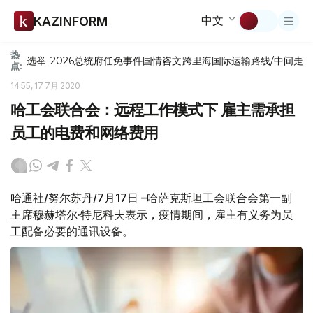
中文
KAZINFORM
热
选举-2026
总统府
任免
事件
国情咨文
跨里海国际运输路线/中间走
点:
14:55, 17 7月 2020
哈工会联合会：远程工作模式下 雇主需承担
员工的电费和网络费用
哈通社/努尔苏丹/7月17日 –哈萨克斯坦工会联合会第一副
主席穆赫塔尔·特尼科夫表示，疫情期间，雇主有义务为员
工配备必要的通讯设备。