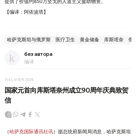
提供了价值约850万坚戈的人道主义援助物资。
【编译：阿依波塔】
哈萨克斯坦与俄罗斯
医疗卫生
黄金储备
库斯塔奈
俄
без автора
编译
11:41, 01 8月 2026
国家元首向库斯塔奈州成立90周年庆典致贺
信
（
哈萨克国际通讯社讯
）据总统府新闻局消息，哈萨克斯坦