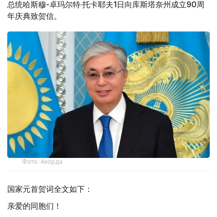
总统哈斯穆-卓玛尔特·托卡耶夫1日向库斯塔奈州成立90周
年庆典致贺信。
Фото: Акорда
国家元首贺词全文如下：
亲爱的同胞们！