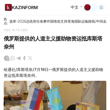
中文
KAZINFORM
热
选举-2026
总统府
任免
事件
国情咨文
跨里海国际运输路线/中间走
点:
11:54, 19 7月 2020
俄罗斯提供的人道主义援助物资运抵库斯塔
奈州
哈通社/库斯塔奈/7月19日--俄罗斯提供的人道主义援助物
资运抵库斯塔奈州。