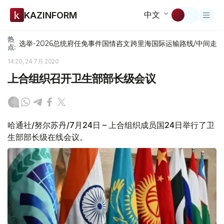
中文
KAZINFORM
热
选举-2026
总统府
任免
事件
国情咨文
跨里海国际运输路线/中间走
点:
14:20, 24 7月 2020
上合组织召开卫生部部长级会议
哈通社/努尔苏丹/7月24日 – 上合组织成员国24日举行了卫
生部部长级在线会议。