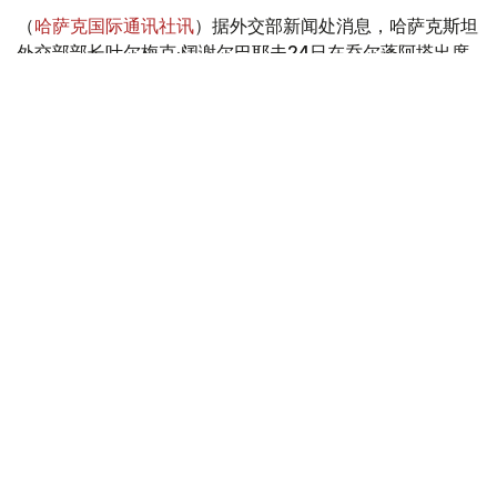
（
哈萨克国际通讯社讯
）据外交部新闻处消息，哈萨克斯坦
外交部部长叶尔梅克·阔谢尔巴耶夫24日在乔尔蓬阿塔出席
上海合作组织（上合组织）成员国外长理事会例行会议。
Фото: ҚР СІМ баспасөз қызметі
与会者就当前国际形势下进一步深化上合组织成员国外交政