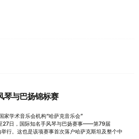
风琴与巴扬锦标赛
国家学术音乐会机构“哈萨克音乐会”
23日至27日，国际知名手风琴与巴扬赛事——第79届
在阿斯塔纳举行。这也是该项赛事首次落户哈萨克斯坦及整个中