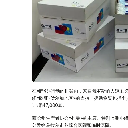
在«睦邻»行动的框架内，来自俄罗斯的人道主
织«欧亚-伏尔加地区»的支持。援助物资包括
计超过7,000套。
西哈州生产者协会«扎曼»的主席、特别监测小
分发给乌拉尔市各综合医院和临时医院。