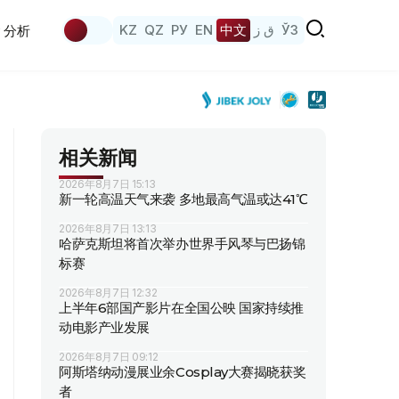
KZ
QZ
РУ
EN
中文
ق ز
ЎЗ
分析
相关新闻
2026年8月7日 15:13
新一轮高温天气来袭 多地最高气温或达41℃
2026年8月7日 13:13
哈萨克斯坦将首次举办世界手风琴与巴扬锦
标赛
2026年8月7日 12:32
上半年6部国产影片在全国公映 国家持续推
动电影产业发展
2026年8月7日 09:12
阿斯塔纳动漫展业余Cosplay大赛揭晓获奖
者