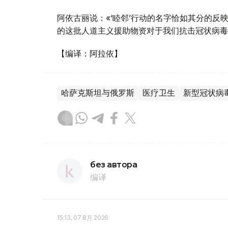
阿依古丽说：«‘睦邻’行动的名字恰如其分的
的这批人道主义援助物资对于我们抗击冠状病毒
【编译：阿拉依】
哈萨克斯坦与俄罗斯
医疗卫生
新型冠状病
без автора
编译
15:13, 07 8月 2026