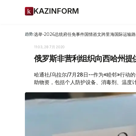
KAZINFORM
选举-2026
总统府
任免
事件
国情咨文
跨里海国际运输路
趋势:
11:03, 28 7月 2020
俄罗斯非营利组织向西哈州提
哈通社/乌拉尔/7月28日--作为«睦邻»
助物资，包括个人防护设备、消毒剂、温度计