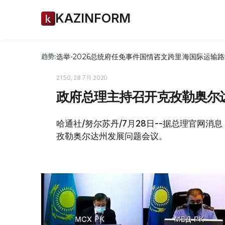
KAZINFORM
选举-2026
总统府
任免
事件
国情咨文
跨里海国际运输路
趋势:
21:50, 28 7月 2020
政府总理主持召开克孜勒奥尔
哈通社/努尔苏丹/7月28日--据总理官网消
孜勒奥尔达州发展问题会议。