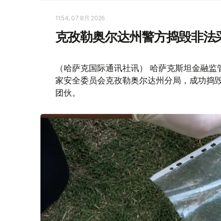
11:54, 07 8月 2026
克孜勒奥尔达州警方捣毁非法
（哈萨克国际通讯社讯） 哈萨克斯坦金融监
家安全委员会克孜勒奥尔达州分局，成功捣毁
团伙。