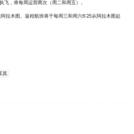
00客机执飞，将每周运营两次（周二和周五）。
抵达阿拉木图。返程航班将于每周三和周六6:25从阿拉木图起
耳其