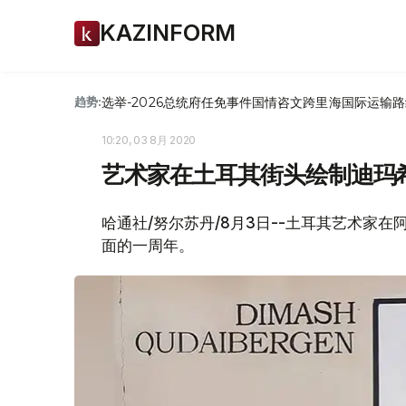
KAZINFORM
选举-2026
总统府
任免
事件
国情咨文
跨里海国际运输路
趋势:
10:20, 03 8月 2020
艺术家在土耳其街头绘制迪玛
哈通社/努尔苏丹/8月3日--土耳其艺术家
面的一周年。