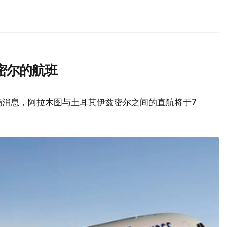
密尔的航班
场消息，阿拉木图与土耳其伊兹密尔之间的直航将于7