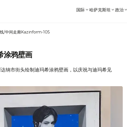
国际
哈萨克斯坦
政治
线/中间走廊
Kazinform-105
希涂鸦壁画
在阿达纳市街头绘制迪玛希涂鸦壁画，以庆祝与迪玛希见