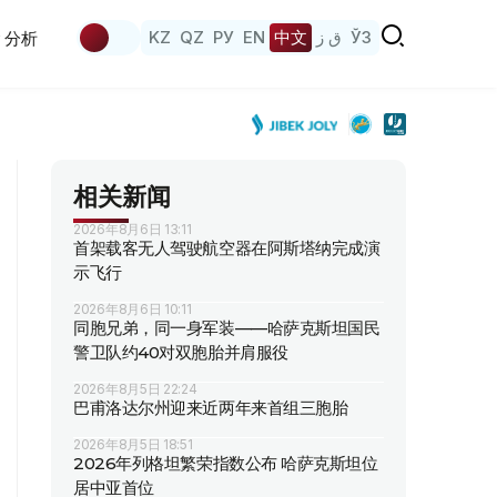
KZ
QZ
РУ
EN
中文
ق ز
ЎЗ
分析
相关新闻
2026年8月6日 13:11
首架载客无人驾驶航空器在阿斯塔纳完成演
示飞行
2026年8月6日 10:11
同胞兄弟，同一身军装——哈萨克斯坦国民
警卫队约40对双胞胎并肩服役
2026年8月5日 22:24
巴甫洛达尔州迎来近两年来首组三胞胎
2026年8月5日 18:51
2026年列格坦繁荣指数公布 哈萨克斯坦位
居中亚首位