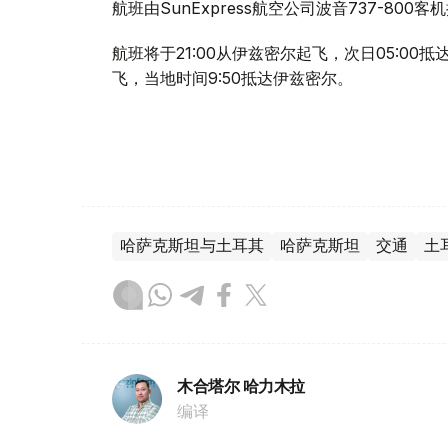
航班由SunExpress航空公司波音737-8
航班将于21:00从伊兹密尔起飞，次日05:00
飞，当地时间9:50抵达伊兹密尔。
哈萨克斯坦与土耳其
哈萨克斯坦
交通
土
木合塔尔 哈力木拉
编译