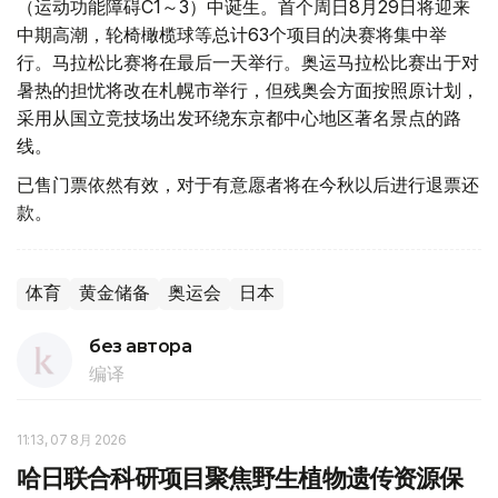
（运动功能障碍C1～3）中诞生。首个周日8月29日将迎来
中期高潮，轮椅橄榄球等总计63个项目的决赛将集中举
行。马拉松比赛将在最后一天举行。奥运马拉松比赛出于对
暑热的担忧将改在札幌市举行，但残奥会方面按照原计划，
采用从国立竞技场出发环绕东京都中心地区著名景点的路
线。
已售门票依然有效，对于有意愿者将在今秋以后进行退票还
款。
体育
黄金储备
奥运会
日本
без автора
编译
11:13, 07 8月 2026
哈日联合科研项目聚焦野生植物遗传资源保