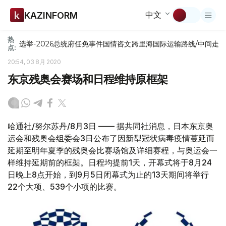
中文
KAZINFORM
热
选举-2026
总统府
任免
事件
国情咨文
跨里海国际运输路线/中间走
点:
20:54, 03 8月 2020
东京残奥会赛场和日程维持原框架
哈通社/努尔苏丹/8月3日 —— 据共同社消息，日本东京奥
运会和残奥会组委会3日公布了因新型冠状病毒疫情蔓延而
延期至明年夏季的残奥会比赛场馆及详细赛程，与奥运会一
样维持延期前的框架。日程均提前1天，开幕式将于8月24
日晚上8点开始，到9月5日闭幕式为止的13天期间将举行
22个大项、539个小项的比赛。