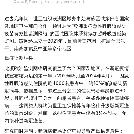
Фото: ҚР Денсаулық сақтау министрлігі
过去几年间，世卫组织欧洲区域办事处与该区域东部各国家
及地区卫生部门合作，通过名为“欧洲重症急性呼吸道感染
疫苗有效性监测网络”的区域医院体系持续加强呼吸道感染
监测。该网络成立于2021年，目前覆盖范围已扩展至巴尔
干、南高加索及中亚等多个地区。
重症监测结果
此项欧洲监测网络研究覆盖了六个国家及地区。在新冠疫情
被宣布结束后的第一年（2023年5月至2024年4月），因急
性呼吸道感染住院的近4000名患者中，约10%确诊感染新
冠病毒。数据显示，超过三分之二的住院患者年龄超过60
岁，且同样超过三分之二的患者患有一种或多种慢性基础疾
病——这两类人群均为世卫组织推荐每年接种升级版新冠疫
苗的重点对象。然而，这些住院患者中仅有3%在过去一年
内接种过新冠疫苗。
研究同时表明，新冠病毒感染仍可能导致严重临床后果：