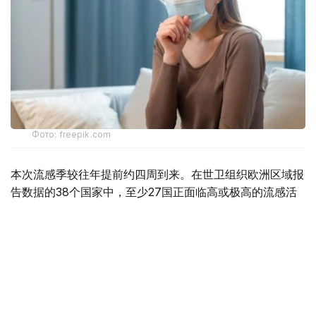
Фото: freepik.com
本次流感季较往年提前约四周到来。在世卫组织欧洲区域报
告数据的38个国家中，至少27国正面临高或极高的流感活
跃水平。
在爱尔兰、吉尔吉斯斯坦、黑山、塞尔维亚、斯洛文尼亚及
英国六国，接受流感样症状检测的患者中超过半数确诊感染
流感病毒。
世卫组织欧洲区域主任克鲁格指出，新型流感毒株——
AH3N2亚型流感病毒——正成为当前感染的主要致病原，