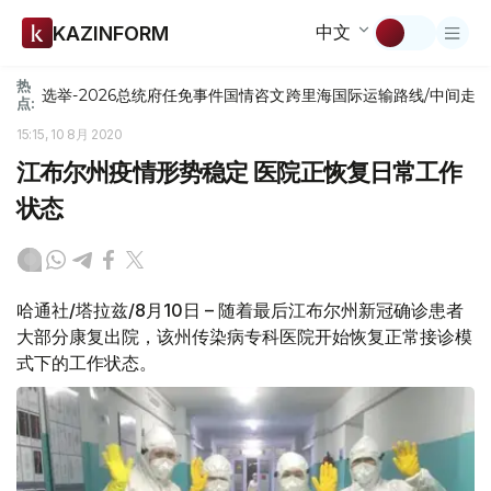
中文
KAZINFORM
热
选举-2026
总统府
任免
事件
国情咨文
跨里海国际运输路线/中间走
点:
15:15, 10 8月 2020
江布尔州疫情形势稳定 医院正恢复日常工作
状态
哈通社/塔拉兹/8月10日 – 随着最后江布尔州新冠确诊患者
大部分康复出院，该州传染病专科医院开始恢复正常接诊模
式下的工作状态。