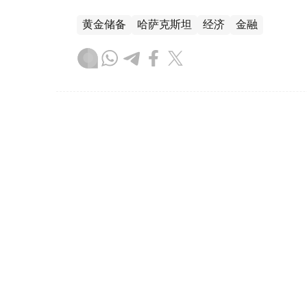
黄金储备
哈萨克斯坦
经济
金融
木合塔尔 哈力木拉
编译
08:31, 31 7月 2026
哈萨克斯坦是全球五大黄金购
（哈萨克国际通讯社讯）根据世界黄金协会（Worl
坦成为2026年第二季度全球央行黄金购买