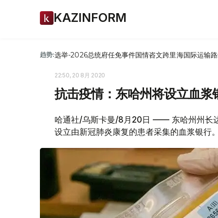
KAZINFORM
选举-2026
总统府
任免
事件
国情咨文
跨里海国际运输路
趋势:
22:50, 20 8月 2020
抗击疫情：东哈州将设立血浆
哈通社/乌斯卡曼/8月20日 —— 东哈州州
设立由新冠肺炎康复的患者采集的血浆银行