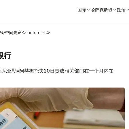
国际
哈萨克斯坦
政治
线/中间走廊
Kazinform-105
银行
长达尼亚勒•阿赫梅托夫20日责成相关部门在一个月内在
。