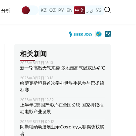
KZ
QZ
РУ
EN
中文
ق ز
ЎЗ
分析
相关新闻
2026年8月7日 15:13
新一轮高温天气来袭 多地最高气温或达41℃
2026年8月7日 13:13
哈萨克斯坦将首次举办世界手风琴与巴扬锦
标赛
2026年8月7日 12:32
上半年6部国产影片在全国公映 国家持续推
动电影产业发展
2026年8月7日 09:12
阿斯塔纳动漫展业余Cosplay大赛揭晓获奖
者