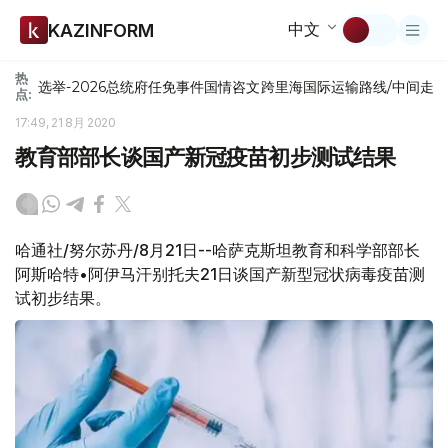
中文
KAZINFORM
热
选举-2026
总统府
任免
事件
国情咨文
跨里海国际运输路线/中间走
点:
17:49, 21 8月 2020
教育部部长谈国产新冠疫苗初步测试结果
哈通社/努尔苏丹/8月21日--哈萨克斯坦教育和科学部部长
阿斯哈特•阿伊马汗别托夫21日谈国产新型冠状病毒疫苗测
试初步结果。