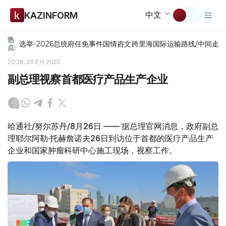
中文
KAZINFORM
热
选举-2026
总统府
任免
事件
国情咨文
跨里海国际运输路线/中间走
点:
20:28, 26 8月 2020
副总理视察首都医疗产品生产企业
哈通社/努尔苏丹/8月26日 —— 据总理官网消息，政府副总
理耶尔阿勒·托赫詹诺夫26日到访位于首都的医疗产品生产
企业和国家肿瘤科研中心施工现场，视察工作。