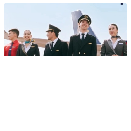
Фото: job.airastana.com
数据显示，飞行员的平均期望月薪约为239万坚戈，空乘人
员约为143万坚戈，发电站站长约为132万坚戈。
从招聘岗位来看，企业开出的最高薪资主要集中在软件架构
师、安全飞行监察工程师和市场营销与销售部门副主管等岗
位。其中，软件架构师平均月薪约112万坚戈，安全飞行监
察工程师约91万坚戈，市场营销与销售部门副主管约90万