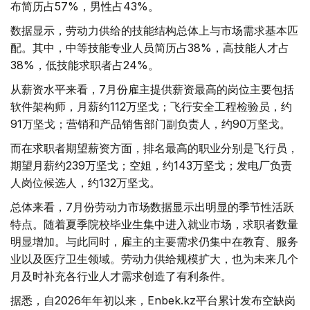
布简历占57%，男性占43%。
数据显示，劳动力供给的技能结构总体上与市场需求基本匹
配。其中，中等技能专业人员简历占38%，高技能人才占
38%，低技能求职者占24%。
从薪资水平来看，7月份雇主提供薪资最高的岗位主要包括
软件架构师，月薪约112万坚戈；飞行安全工程检验员，约
91万坚戈；营销和产品销售部门副负责人，约90万坚戈。
而在求职者期望薪资方面，排名最高的职业分别是飞行员，
期望月薪约239万坚戈；空姐，约143万坚戈；发电厂负责
人岗位候选人，约132万坚戈。
总体来看，7月份劳动力市场数据显示出明显的季节性活跃
特点。随着夏季院校毕业生集中进入就业市场，求职者数量
明显增加。与此同时，雇主的主要需求仍集中在教育、服务
业以及医疗卫生领域。劳动力供给规模扩大，也为未来几个
月及时补充各行业人才需求创造了有利条件。
据悉，自2026年年初以来，Enbek.kz平台累计发布空缺岗