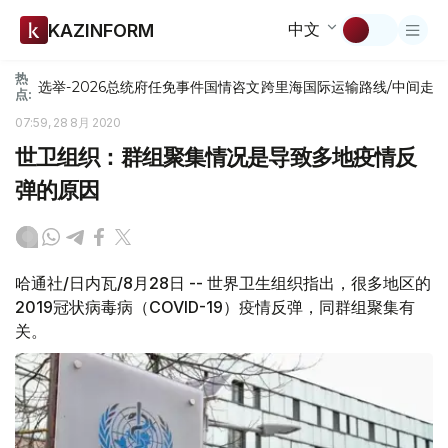
中文
KAZINFORM
热
选举-2026
总统府
任免
事件
国情咨文
跨里海国际运输路线/中间走
点:
07:59, 28 8月 2020
世卫组织：群组聚集情况是导致多地疫情反
弹的原因
哈通社/日内瓦/8月28日 -- 世界卫生组织指出，很多地区的
2019冠状病毒病（COVID-19）疫情反弹，同群组聚集有
关。