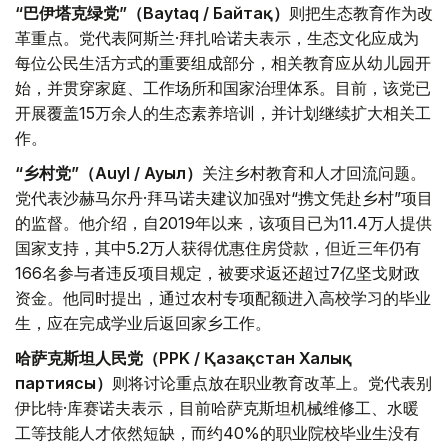
“巴伊塔克绿党”（Baytaq / Байтақ）
则把生态教育作为改
革重点。党代表阿斯兰·拜扎哈诺夫表示，生态文化应成为
每位公民生活方式的重要组成部分，相关教育应从幼儿园开
始，并贯穿家庭、工作场所和国家治理体系。目前，该党已
开展覆盖15万余人的生态素养培训，并计划继续扩大相关工
作。
“乡村党”（Auyl / Ауыл）
关注乡村教育和人才回流问题。
党代表沙赫马尔丹·拜马诺夫建议加强对“携文凭赴乡村”项目
的监督。他介绍，自2019年以来，该项目已为11.4万人提供
国家支持，其中5.2万人获得优惠住房贷款，但近三年仍有
166名参与者违反项目规定，被要求返还超过7亿坚戈财政
资金。他同时提出，通过农村专项配额进入高校学习的毕业
生，应在完成学业后返回家乡工作。
哈萨克斯坦人民党（PPK / Қазақстан Халық
партиясы）
则将讨论重点放在职业教育改革上。党代表别
伊比特·库赛诺夫表示，目前哈萨克斯坦机械维修工、水暖
工等技能人才依然短缺，而约40%的职业院校毕业生没有