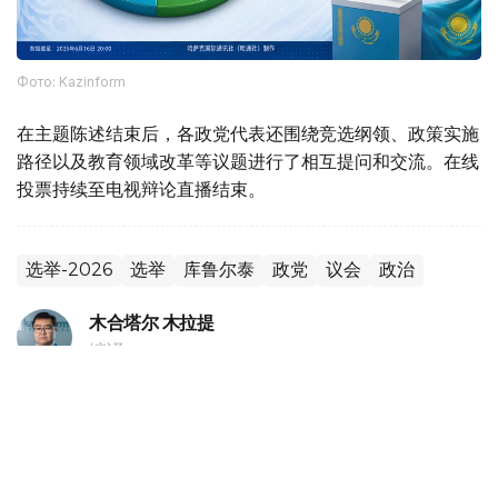
Фото: Kazinform
在主题陈述结束后，各政党代表还围绕竞选纲领、政策实施
路径以及教育领域改革等议题进行了相互提问和交流。在线
投票持续至电视辩论直播结束。
选举-2026
选举
库鲁尔泰
政党
议会
政治
木合塔尔 木拉提
编译
20:18, 05 8月 2026
哈萨克斯坦副外长会见独联体第一副秘书长