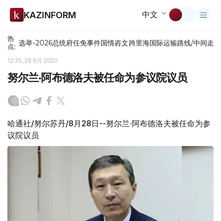
中文
KAZINFORM
热
选举-2026
总统府
任免
事件
国情咨文
跨里海国际运输路线/中间走
点:
12:35, 28 8月 2020
努尔兰·阿布德洛夫被任命为参议院议员
哈通社/努尔苏丹/8月28日--努尔兰·阿布德洛夫被任命为参
议院议员