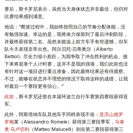
赛后，斯卡罗尼表示，虽然当天身体状态并非最佳，但仍对
比赛结果感到满意。
他说：“爬坡过程中，我始终按照自己的节奏分配体能，没
有勉强加速。幸运的是，我将体力保留到了最后冲刺阶段，
并最终获得第二名。虽然未能追上前方车手有些遗憾，但车
队今天表现非常出色。阿尔贝托·贝蒂奥尔（Alberto
Bettiol）尽全力缩小差距，为我争取了冲击胜利的机会。接
下来将迎来个人计时赛，这并不是我的强项，我们此前也没
有针对这一项目进行重点准备，因此最终结果还有待观察。
不过，能够在状态并不理想的情况下取得这样的成绩，让我
对最后一个赛段更有信心。”
此前
，斯卡罗尼还曾在本届环波兰自行车赛第四赛段获得亚
军。
此外，阿斯塔纳车队其他车手同样表现不俗：
亚历山德罗·
罗梅
莱（Alessandro Romele）获得第三赛段季军，
马泰
奥·马卢切利
（Matteo Malucelli）则在第二赛段获得第三