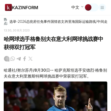
中文
KAZINFORM
热
选举-2026
总统府
任免
事件
国情咨文
跨里海国际运输路线/中间走
点:
13:30, 30 8月 2020
哈网球选手格鲁别夫在意大利网球挑战赛中
获得双打冠军
哈通社/努尔苏丹/8月30日-- 哈萨克斯坦选手安德烈∙格鲁别
夫在意大利里雅斯特网球挑战赛中荣获双打冠军。