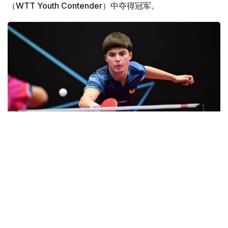
（WTT Youth Contender）中夺得冠军。
Фото: НОК
比赛中，库尔曼哈利耶夫连胜四场晋级决赛，先后以3:1战
胜美国选手亚历克斯·洛（Alex Lo），以3:0击败美国选手
阿布希纳夫·希尔巴特（Abhinav Shirbhate）和安德鲁·曹
（Andrew Cao）。