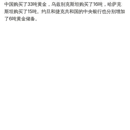
中国购买了33吨黄金，乌兹别克斯坦购买了16吨，哈萨克
斯坦购买了15吨。约旦和捷克共和国的中央银行也分别增加
了6吨黄金储备。
全球各国央行在第二季度共购买了约289吨黄金，比2025年
同期增长了62%。去年同期，黄金购买量约为178吨。
世界黄金协会称，黄金需求的增长受到地缘政治不确定性、
本季度贵金属价格下跌，以及各国寻求国际储备多元化等因
素的影响。
根据该协会进行的一项调查，89%的央行行长预计未来一
年全球黄金储备量将会增加。45%的受访者表示，他们的
国家计划增加黄金储备。
黄金储备
哈萨克斯坦
经济
央行
金融
木合塔尔 哈力木拉
编译