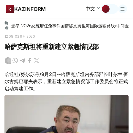
中文
KAZINFORM
热
选举-2026
总统府
任免
事件
国情咨文
跨里海国际运输路线/中间走
点:
12:08, 02 9月 2020
哈萨克斯坦将重新建立紧急情况部
哈通社/努尔苏丹/9月2日--哈萨克斯坦内务部部长叶尔兰·图
尔古姆巴耶夫表示，重新建立紧急情况部工作委员会将正式
启动筹建工作。